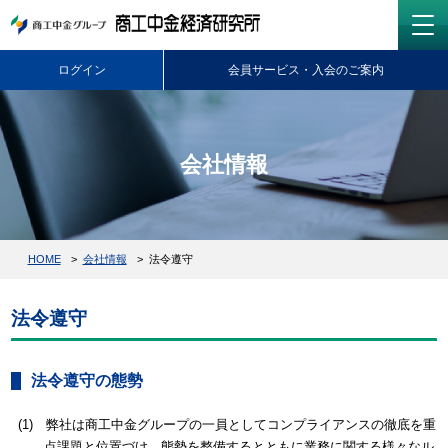
ログイン
会員サービス・入会のご案内
会社情報
HOME
会社情報
法令遵守
法令遵守
法令遵守の態勢
弊社は商工中金グループの一員としてコンプライアンスの徹底を重
点課題と位置づけ、態勢を整備するとともに業務に関する様々なル